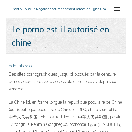
Best VPN 2021
Regarder couronnement street en ligne usa
Le porno est-il autorisé en
chine
Administrator
Des sites pornographiques jusqu'ici bloqués par la censure
chinoise sont à nouveau accessible dans le pays, depuis ce
vendredi.
La Chine [b], en forme longue la république populaire de Chine
(ou République populaire de Chine [c], RPC, chinois simplifié :
中华人民共和国 ; chinois traditionnel : 中華人民共和國 ; pinyin
: Zhōnghuá Rénmín Gònghéguó, prononcé [t ʂ ʊ ŋ ˥ x u a ˧ ˥ ɻ
ə n ˧ ˥ m ɪ n ˧ ˥ k ʊ ŋ ˥ ˩ x ə ˧ ˥ k u ɔ ˧ ˥] Écouter), parfois