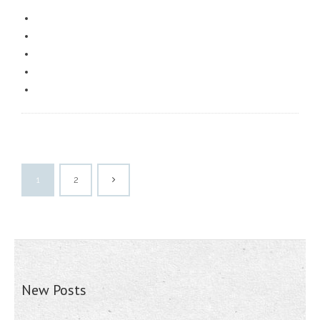
1
2
New Posts