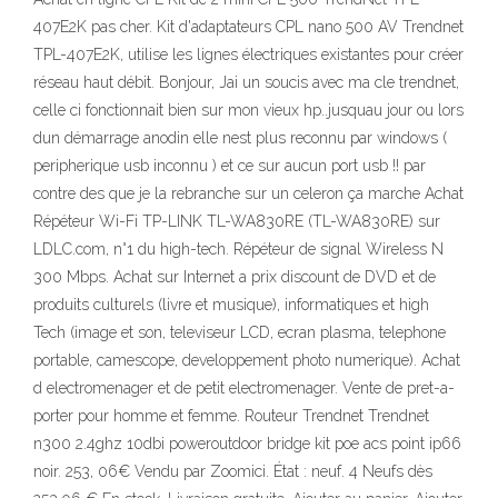
407E2K pas cher. Kit d'adaptateurs CPL nano 500 AV Trendnet
TPL-407E2K, utilise les lignes électriques existantes pour créer
réseau haut débit. Bonjour, Jai un soucis avec ma cle trendnet,
celle ci fonctionnait bien sur mon vieux hp..jusquau jour ou lors
dun démarrage anodin elle nest plus reconnu par windows (
peripherique usb inconnu ) et ce sur aucun port usb !! par
contre des que je la rebranche sur un celeron ça marche Achat
Répéteur Wi-Fi TP-LINK TL-WA830RE (TL-WA830RE) sur
LDLC.com, n°1 du high-tech. Répéteur de signal Wireless N
300 Mbps. Achat sur Internet a prix discount de DVD et de
produits culturels (livre et musique), informatiques et high
Tech (image et son, televiseur LCD, ecran plasma, telephone
portable, camescope, developpement photo numerique). Achat
d electromenager et de petit electromenager. Vente de pret-a-
porter pour homme et femme. Routeur Trendnet Trendnet
n300 2.4ghz 10dbi poweroutdoor bridge kit poe acs point ip66
noir. 253, 06€ Vendu par Zoomici. État : neuf. 4 Neufs dès