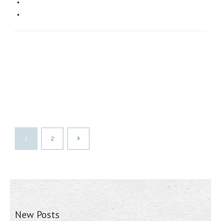
1
2
New Posts