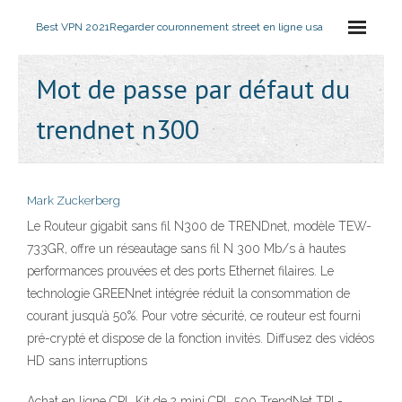
Best VPN 2021
Regarder couronnement street en ligne usa
Mot de passe par défaut du
trendnet n300
Mark Zuckerberg
Le Routeur gigabit sans fil N300 de TRENDnet, modèle TEW-
733GR, offre un réseautage sans fil N 300 Mb/s à hautes
performances prouvées et des ports Ethernet filaires. Le
technologie GREENnet intégrée réduit la consommation de
courant jusqu’à 50%. Pour votre sécurité, ce routeur est fourni
pré-crypté et dispose de la fonction invités. Diffusez des vidéos
HD sans interruptions
Achat en ligne CPL Kit de 2 mini CPL 500 TrendNet TPL-